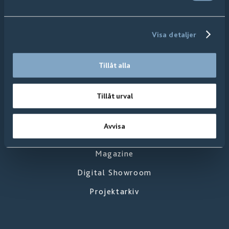
Trägolv
Vinylgolv
Visa detaljer
Textilgolv
Tillåt alla
Väggpanel
Tillåt urval
Inspiration
Avvisa
Nyheter
Magazine
Digital Showroom
Projektarkiv