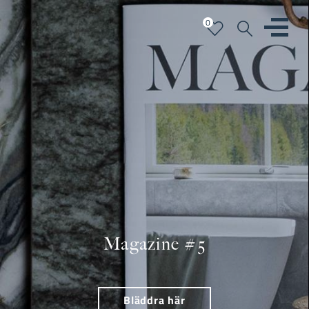
0
Magazine #5
Bläddra här