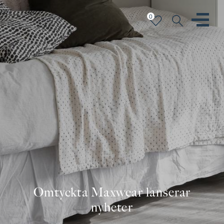
0
Omtyckta Maxwear lanserar
nyheter