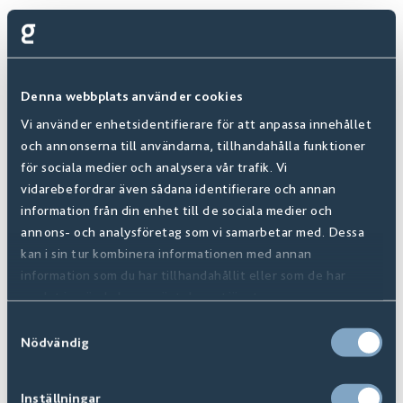
ATTRAKTIVT UTSEENDE
Högklassiga mönster med prägling som förstärker
mönstrets ådring.
Denna webbplats använder cookies
LÄTT ATT LÄGGA
Vi använder enhetsidentifierare för att anpassa innehållet
och annonserna till användarna, tillhandahålla funktioner
Enkel installation med 5G-klick system, dessutom ett
för sociala medier och analysera vår trafik. Vi
inbyggt i underlagsskikt av kork.
vidarebefordrar även sådana identifierare och annan
information från din enhet till de sociala medier och
annons- och analysföretag som vi samarbetar med. Dessa
Upptäck alla färger
kan i sin tur kombinera informationen med annan
information som du har tillhandahållit eller som de har
samlat in när du har använt deras tjänster.
Samtyckesval
Nödvändig
Inställningar