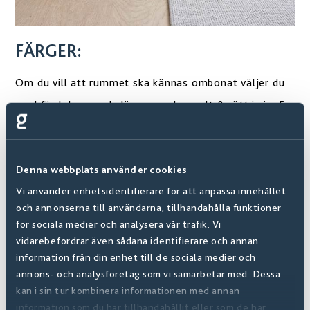
FÄRGER:
Om du vill att rummet ska kännas ombonat väljer du
med fördel varma kulörer som har gult & rött i sig. En
bra sovrumsfärg är grönt! Grönt associeras med
välmående och psykisk hälsa, men det är inte allt.
Denna webbplats använder cookies
Färgen – som vi hittar i skog och natur – sägs också
Vi använder enhetsidentifierare för att anpassa innehållet
fungera naturligt stresslindrande.
och annonserna till användarna, tillhandahålla funktioner
för sociala medier och analysera vår trafik. Vi
Vill du inreda i grönt i stället för att måla? Kolla då
vidarebefordrar även sådana identifierare och annan
här
!
information från din enhet till de sociala medier och
annons- och analysföretag som vi samarbetar med. Dessa
kan i sin tur kombinera informationen med annan
information som du har tillhandahållit eller som de har