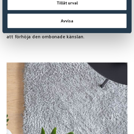
Tillåt urval
stearinljus, men var noga med att släcka innan du
somnar!
Avvisa
Välj lampskärmar i tyg eller annat mjukt material för
att förhöja den ombonade känslan.