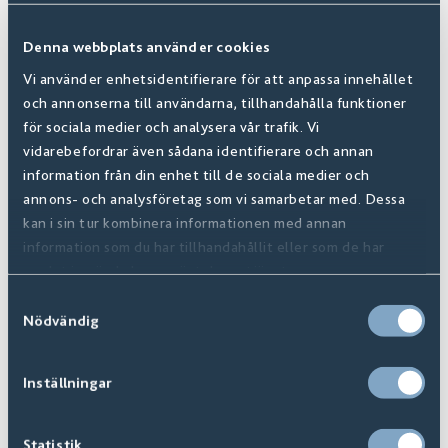
steg blir för huset och Oscar förklara att dottern
Signe önskade sig ett rosa hus med glitter.
Denna webbplats använder cookies
Vi använder enhetsidentifierare för att anpassa innehållet
- Hon fick i alla fall det förstnämnda, men nu när
och annonserna till användarna, tillhandahålla funktioner
Signe lämnat den rosatokiga epoken bakom sig och
för sociala medier och analysera vår trafik. Vi
vidarebefordrar även sådana identifierare och annan
husets innanmäte antagit sin form börjar det bli dags
information från din enhet till de sociala medier och
för exteriören. En ny kulör och större fönsterpartier
annons- och analysföretag som vi samarbetar med. Dessa
står på listan. Därefter är planen att sätta tänderna i
kan i sin tur kombinera informationen med annan
information som du har tillhandahållit eller som de har
tomten, där ambitionen är att transformera den 1200
samlat in när du har använt deras tjänster.
m2 stora skogstomten till en terrasserad
Samtyckesval
trädgårdstomt, berättar Oscar.
Nödvändig
Yrkesmässigt ligger Oscars fokus på att ständigt lyfta
Inställningar
den 3000 m2 stora aktivitetsanläggningen på taket
av NK Parkaden i Stockholm – där nyheterna är
Statistik