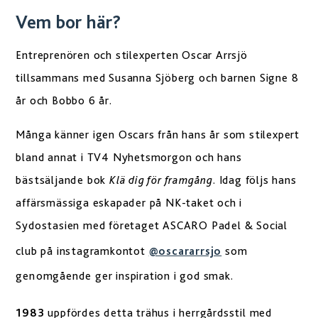
Vem bor här?
Entreprenören och stilexperten Oscar Arrsjö
tillsammans med Susanna Sjöberg och barnen Signe 8
år och Bobbo 6 år.
Många känner igen Oscars från hans år som stilexpert
bland annat i TV4 Nyhetsmorgon och hans
bästsäljande bok
Klä dig för framgång
. Idag följs hans
affärsmässiga eskapader på NK-taket och i
Sydostasien med företaget ASCARO Padel & Social
club på instagramkontot
@oscararrsjo
som
genomgående ger inspiration i god smak.
1983
uppfördes detta trähus i herrgårdsstil med