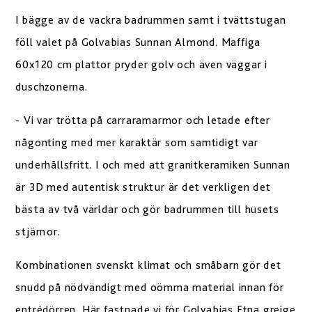
I bägge av de vackra badrummen samt i tvättstugan
föll valet på Golvabias Sunnan Almond. Maffiga
60x120 cm plattor pryder golv och även väggar i
duschzonerna.
- Vi var trötta på carraramarmor och letade efter
någonting med mer karaktär som samtidigt var
underhållsfritt. I och med att granitkeramiken Sunnan
är 3D med autentisk struktur är det verkligen det
bästa av två världar och gör badrummen till husets
stjärnor.
Kombinationen svenskt klimat och småbarn gör det
snudd på nödvändigt med oömma material innan för
entrédörren. Här fastnade vi för Golvabias Etna greige