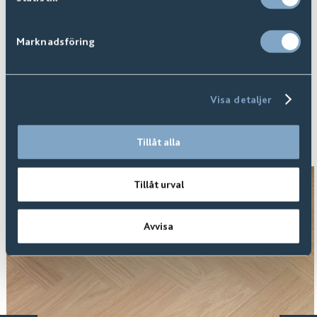
många denna säsong, samt att fortsätta expandera
ASCARO
Padel & Social Club utanför Sveriges
Marknadsföring
gränser.
Visa detaljer
Familjens val av golv
Tillåt alla
Tillåt urval
Avvisa