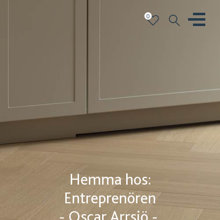
0
Hemma hos:
Entreprenören
- Oscar Arrsjö -