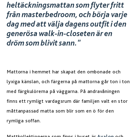
heltäckningsmattan som flyter fritt
från masterbedroom, och börja varje
dag med att välja dagens outfit i den
generösa walk-in-closeten är en
dröm som blivit sann."
Mattorna i hemmet har skapat den ombonade och
lyxiga känslan, och färgerna på mattorna går ton i ton
med färgkulörerna på väggarna. På andravåningen
finns ett rymligt vardagsrum där familjen valt en stor
måttanpassad matta som blir som en ö för den
rymliga soffan.
Mattkollektionerna som finns i huset är
Avalon
och