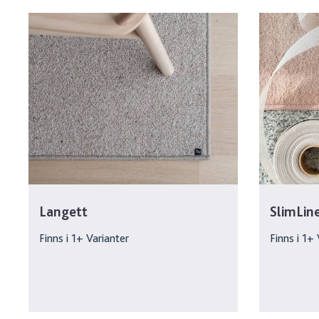
Langett
SlimLin
Finns i
1
+ Varianter
Finns i
1
+ 