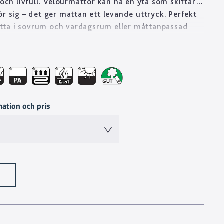
 och livfull. Velourmattor kan ha en yta som skiftar
ör sig – det ger mattan ett levande uttryck. Perfekt
ta i sovrum och vardagsrum eller måttanpassad
fan. Golvabia har ett stort utbud av velourmattor i
kvalitéer anpassade för att mattan ska vara hållbar i
öer som hotellrum, butik och restaurang.
mation och pris