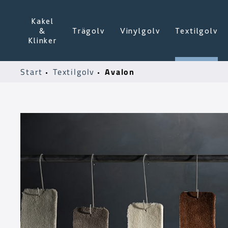
Kakel
&
Trägolv
Vinylgolv
Textilgolv
Klinker
Avalon
Start
Textilgolv