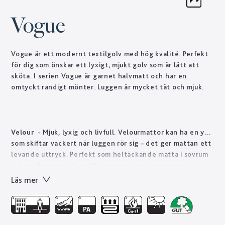
Vogue
Vogue är ett modernt textilgolv med hög kvalité. Perfekt
för dig som önskar ett lyxigt, mjukt golv som är lätt att
sköta. I serien Vogue är garnet halvmatt och har en
omtyckt randigt mönter. Luggen är mycket tät och mjuk.
Velour
- Mjuk, lyxig och livfull. Velourmattor kan ha en yta
som skiftar vackert när luggen rör sig – det ger mattan ett
levande uttryck. Perfekt som heltäckande matta i sovrum
och vardagsrum eller måttanpassad under exempelvis
soffan. Golvabia har ett stort utbud av velourmattor i olika
Läs mer
tjocklekar och kvalitéer anpassade för att mattan ska vara
hållbar i även offentliga miljöer som hotellrum, butik och
restaurang.