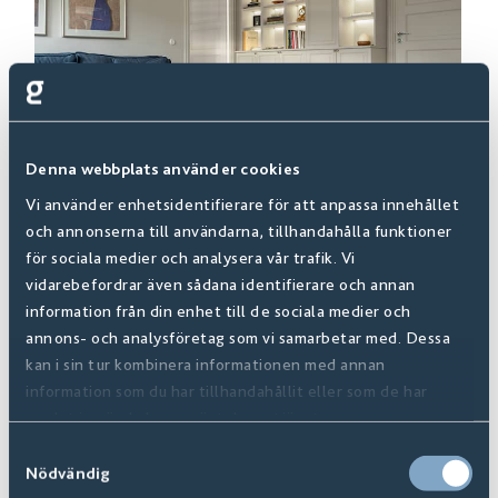
Denna webbplats använder cookies
Vi använder enhetsidentifierare för att anpassa innehållet
och annonserna till användarna, tillhandahålla funktioner
för sociala medier och analysera vår trafik. Vi
vidarebefordrar även sådana identifierare och annan
information från din enhet till de sociala medier och
annons- och analysföretag som vi samarbetar med. Dessa
Avalon Frost
237531
kan i sin tur kombinera informationen med annan
Från:
1045 SEK
/m2
information som du har tillhandahållit eller som de har
samlat in när du har använt deras tjänster.
Samtyckesval
Nödvändig