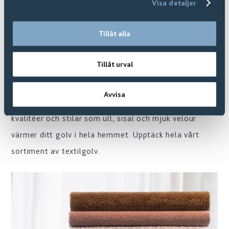
Visa detaljer
Tillåt alla
TEXTILGOLV
Tillåt urval
Mjuka golv i form av en heltäckningsmatta eller en
Avvisa
matta i valfria mått med kantning. Mattor i olika
kvalitéer och stilar som ull, sisal och mjuk velour
värmer ditt golv i hela hemmet. Upptäck hela vårt
sortiment av textilgolv.