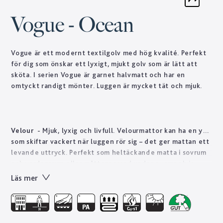
Vogue - Ocean
Vogue är ett modernt textilgolv med hög kvalité. Perfekt
för dig som önskar ett lyxigt, mjukt golv som är lätt att
sköta. I serien Vogue är garnet halvmatt och har en
omtyckt randigt mönter. Luggen är mycket tät och mjuk.
Velour
- Mjuk, lyxig och livfull. Velourmattor kan ha en yta
som skiftar vackert när luggen rör sig – det ger mattan ett
levande uttryck. Perfekt som heltäckande matta i sovrum
och vardagsrum eller måttanpassad under exempelvis
soffan. Golvabia har ett stort utbud av velourmattor i olika
Läs mer
tjocklekar och kvalitéer anpassade för att mattan ska vara
hållbar i även offentliga miljöer som hotellrum, butik och
restaurang.