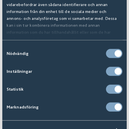
vidarebefordrar även sådana identifierare och annan
information från din enhet till de sociala medier och
annons- och analysföretag som vi samarbetar med. Dessa
kan i sin tur kombinera informationen med annan
information som du har tillhandahållit eller som de har
samlat in när du har använt deras tjänster.
Samtyckesval
Nödvändig
Inställningar
Avalon Frost
237531
Statistik
Från:
1045 SEK
/m2
Marknadsföring