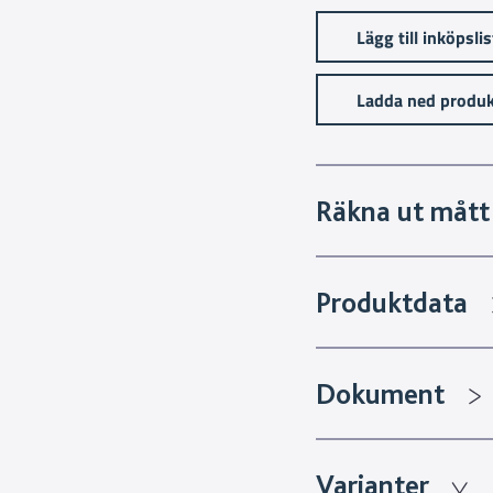
Lägg till inköpsli
Ladda ned produk
Räkna ut mått 
Produktdata
Dokument
Varianter