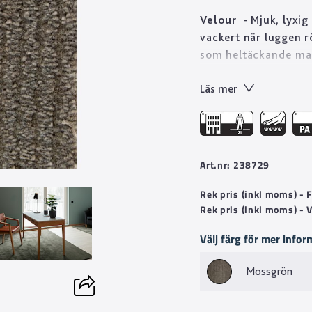
Velour
- Mjuk, lyxig
vackert när luggen r
som heltäckande mat
under exempelvis sof
Läs mer
olika tjocklekar och 
även offentliga milj
Art.nr: 238729
Rek pris (inkl moms) -
Rek pris (inkl moms) - 
Välj färg för mer infor
Mossgrön