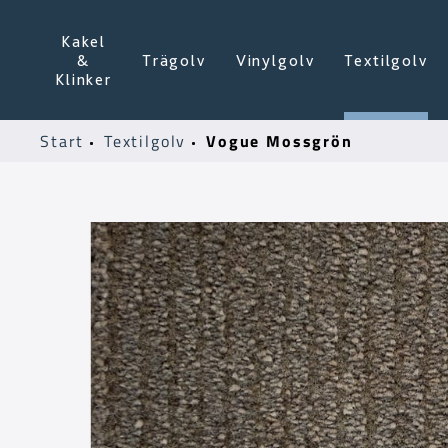
Kakel
&
Trägolv
Vinylgolv
Textilgolv
Klinker
Vogue Mossgrön
Start
Textilgolv