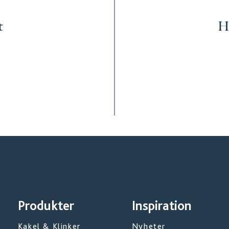
t
Hi
Produkter
Inspiration
Kakel & Klinker
Nyheter