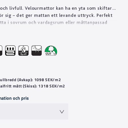
 och livfull. Velourmattor kan ha en yta som skiftar
ör sig – det ger mattan ett levande uttryck. Perfekt
ta i sovrum och vardagsrum eller måttanpassad
fan. Golvabia har ett stort utbud av velourmattor i
kvalitéer anpassade för att mattan ska vara hållbar i
öer som hotellrum, butik och restaurang.
 Fullbredd (Avkap): 1098 SEK/m2
Valfritt mått (Skiss): 1318 SEK/m2
mation och pris