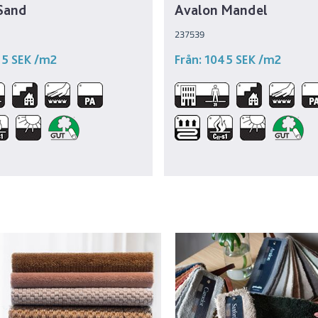
Sand
Avalon Mandel
237539
45 SEK
/m2
Från:
1045 SEK
/m2