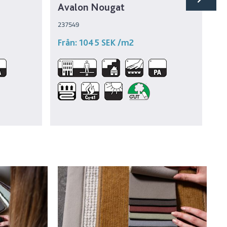
Avalon Nougat
A
237549
23
Från:
1045 SEK
/m2
Fr