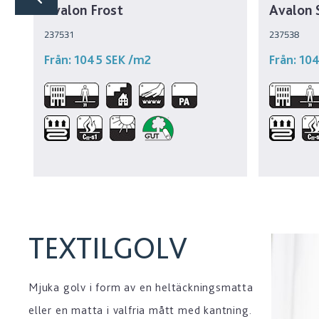
Avalon Frost
Avalon 
237531
237538
Från:
1045 SEK
/m2
Från:
10
TEXTILGOLV
Mjuka golv i form av en heltäckningsmatta
eller en matta i valfria mått med kantning.