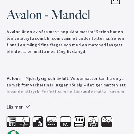
Avalon - Mandel
Avalon är en av våra mest populära mattor! Serien har en
len velouryta som blir som sammet under fötterna. Serien
finns i en mängd fina färger och med en matchad langett
blir detta en matta med lång livslängd.
Velour
- Mjuk, lyxig och livfull. Velourmattor kan ha en yta
som skiftar vackert när luggen rör sig – det ger mattan ett
levande uttryck. Perfekt som heltäckande matta i sovrum
och vardagsrum eller måttanpassad under exempelvis
soffan. Golvabia har ett stort utbud av velourmattor i olika
Läs mer
tjocklekar och kvalitéer anpassade för att mattan ska vara
hållbar i även offentliga miljöer som hotellrum, butik och
restaurang.