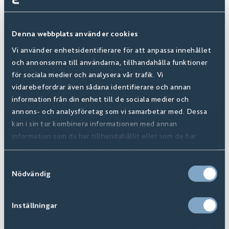
Denna webbplats använder cookies
Vi använder enhetsidentifierare för att anpassa innehållet
och annonserna till användarna, tillhandahålla funktioner
Ambition
för sociala medier och analysera vår trafik. Vi
Finns i
8
+ Varianter
vidarebefordrar även sådana identifierare och annan
information från din enhet till de sociala medier och
annons- och analysföretag som vi samarbetar med. Dessa
kan i sin tur kombinera informationen med annan
information som du har tillhandahållit eller som de har
samlat in när du har använt deras tjänster.
Samtyckesval
Nödvändig
Inställningar