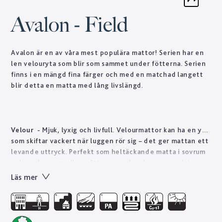
Avalon - Field
Avalon är en av våra mest populära mattor! Serien har en
len velouryta som blir som sammet under fötterna. Serien
finns i en mängd fina färger och med en matchad langett
blir detta en matta med lång livslängd.
Velour
- Mjuk, lyxig och livfull. Velourmattor kan ha en yta
som skiftar vackert när luggen rör sig – det ger mattan ett
levande uttryck. Perfekt som heltäckande matta i sovrum
och vardagsrum eller måttanpassad under exempelvis
soffan. Golvabia har ett stort utbud av velourmattor i olika
Läs mer
tjocklekar och kvalitéer anpassade för att mattan ska vara
hållbar i även offentliga miljöer som hotellrum, butik och
restaurang.