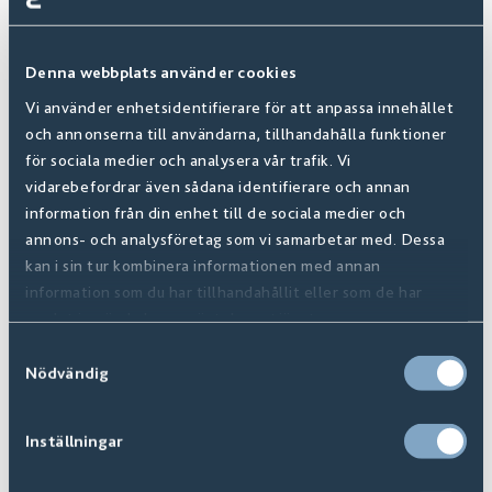
Denna webbplats använder cookies
Vi använder enhetsidentifierare för att anpassa innehållet
och annonserna till användarna, tillhandahålla funktioner
Ambition
för sociala medier och analysera vår trafik. Vi
Finns i
8
+ Varianter
vidarebefordrar även sådana identifierare och annan
information från din enhet till de sociala medier och
annons- och analysföretag som vi samarbetar med. Dessa
kan i sin tur kombinera informationen med annan
information som du har tillhandahållit eller som de har
samlat in när du har använt deras tjänster.
Samtyckesval
Nödvändig
Inställningar