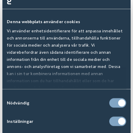
Denna webbplats använder cookies
Vi använder enhetsidentifierare för att anpassa innehållet
och annonserna till användarna, tillhandahålla funktioner
för sociala medier och analysera vår trafik. Vi
vidarebefordrar även sådana identifierare och annan
information från din enhet till de sociala medier och
annons- och analysföretag som vi samarbetar med. Dessa
kan i sin tur kombinera informationen med annan
information som du har tillhandahållit eller som de har
samlat in när du har använt deras tjänster.
Skötselråd
Samtyckesval
Nödvändig
Inställningar