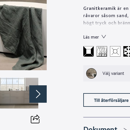
Granitkeramik
är en 
råvaror såsom sand, 
högt tryck och bränn
stenprodukt på kort 
Läs mer
Tekniskt sett är gran
till skillnad från n
Designen skapas geno
mönster med oändlig
mönsterbilder än va
Välj variant
fina egenskaper gör v
material som håller i
Till återförsäljare
Dokument