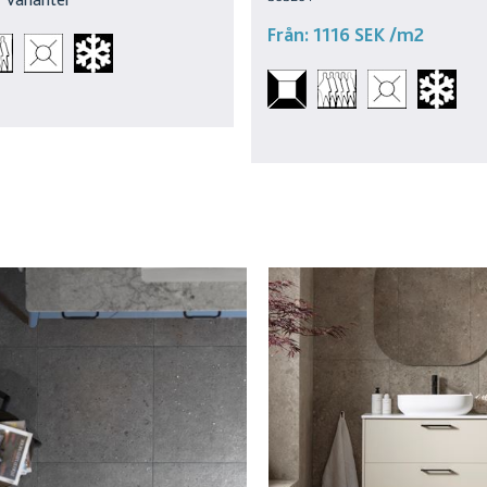
Från:
1116 SEK
/m2