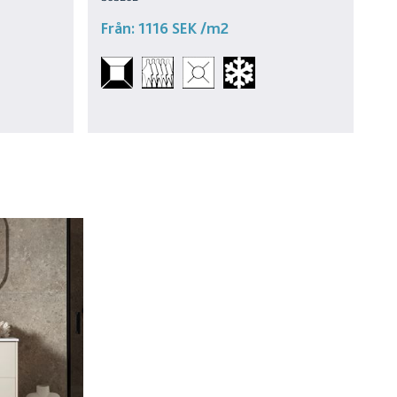
Från:
1116 SEK
/m2
Fr