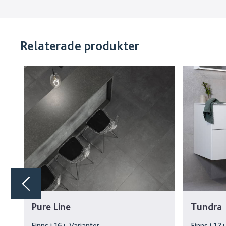
Relaterade produkter
Pure Line
Tundra
Finns i
16
+ Varianter
Finns i
12
+