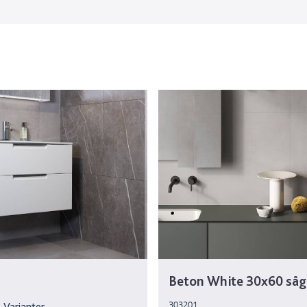
Beton White 30x60 såg
303201
 Varianter