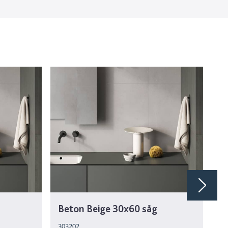
Beton Beige 30x60 såg
B
303202
30