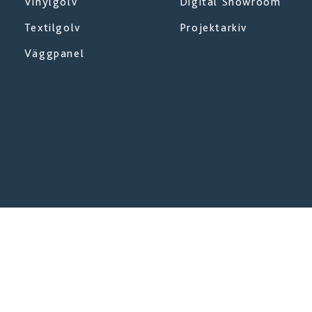
Vinylgolv
Digital Showroom
Textilgolv
Projektarkiv
Väggpanel