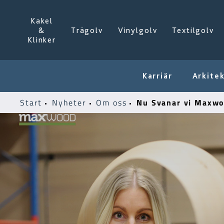
Kakel
&
Trägolv
Vinylgolv
Textilgolv
Klinker
Karriär
Arkite
Nu Svanar vi Maxwo
Start
Nyheter
Om oss