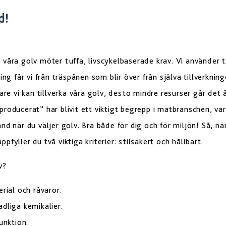
d!
våra golv möter tuffa, livscykelbaserade krav. Vi använder t.
ing får vi från träspånen som blir över från själva tillverkning
vare vi kan tillverka våra golv, desto mindre resurser går det
roducerat” har blivit ett viktigt begrepp i matbranschen, var
nd när du väljer golv. Bra både för dig och för miljön! Så, nä
fyller du två viktiga kriterier: stilsäkert och hållbart.
v?
erial och råvaror.
dliga kemikalier.
unktion.