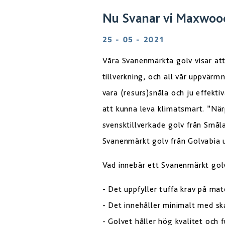
Nu Svanar vi Maxwoo
25 - 05 - 2021
Våra Svanenmärkta golv visar att 
tillverkning, och all vår uppvärmn
vara (resurs)snåla och ju effekti
att kunna leva klimatsmart. ”Närp
svensktillverkade golv från Småla
Svanenmärkt golv från Golvabia upp
Vad innebär ett Svanenmärkt gol
- Det uppfyller tuffa krav på mat
- Det innehåller minimalt med ska
- Golvet håller hög kvalitet och f