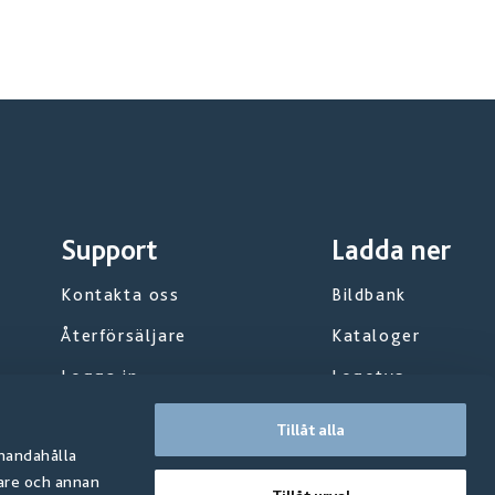
Support
Ladda ner
Kontakta oss
Bildbank
Återförsäljare
Kataloger
Logga in
Logotyp
Karriär
Installation
Tillåt alla
lhandahålla
Arkitekt
rare och annan