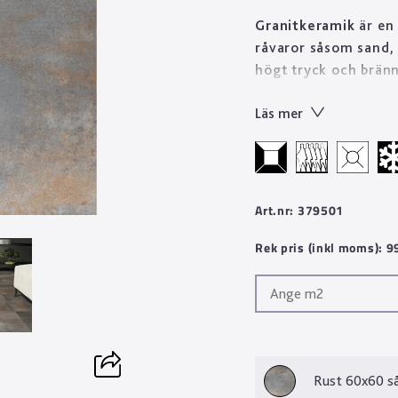
Granitkeramik
är en 
råvaror såsom sand, 
högt tryck och bränn
stenprodukt på kort 
Läs mer
Tekniskt sett är gran
till skillnad från n
Designen skapas geno
mönster med oändlig
mönsterbilder än va
Art.nr: 379501
fina egenskaper gör v
Rek pris (inkl moms): 
material som håller i
Rust 60x60 s