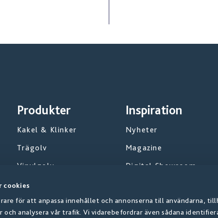
Produkter
Inspiration
Kakel & Klinker
Nyheter
Trägolv
Magazine
Vinylgolv
Digital Showroom
Textilgolv
Projektarkiv
 cookies
rare för att anpassa innehållet och annonserna till användarna, til
Väggpanel
r och analysera vår trafik. Vi vidarebefordrar även sådana identifie