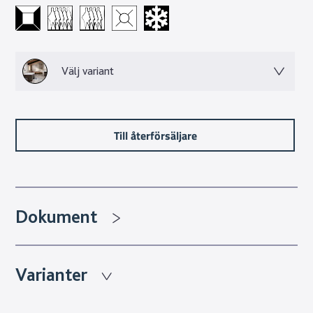
lätt att sköta till skillnad från natursten som ofta kräver
regelbundet underhåll. Designen skapas genom en otrolig
kvalité på trycktekniken. Den erbjuder mönster med
oändliga variationer som gör att man kan få fram bättre
Välj variant
mönsterbilder än vad riktig sten kan erbjuda.
Granitkeramikens många fina egenskaper gör valet lätt för
dig som vill lyfta ditt hem med ett material som håller i
flera generationer.
Till återförsäljare
Dokument
Varianter