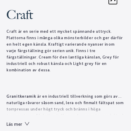
Craft
Craft är en serie med ett mycket spännande uttryck.
Plattorna finns i många olika mönsterbilder och ger därför
en helt egen känsla. Kraftigt varierande nyanser inom
varje färgställning gör serien unik. Finns i tre
färgställningar. Cream för den lantliga känslan, Grey för
industriell och robust känsla och Light grey för en
kombination av dessa.
Granitkeramik
är en industriell tillverkning som görs av
naturliga råvaror såsom sand, lera och finmalt fältspat som
torrpressas under högt tryck och bränns i höga
temperaturer. På detta vis får man fram en stenprodukt på
kort tid som skulle ta naturen tusentals år att forma.
Läs mer
Tekniskt sett är granitkeramik ett starkt material som är