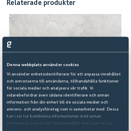
Relaterade produkter
Denna webbplats använder cookies
Vi använder enhetsidentifierare för att anpassa innehållet
och annonserna till användarna, tillhandahålla funktioner
för sociala medier och analysera vår trafik. Vi
vidarebefordrar även sådana identifierare och annan
information från din enhet till de sociala medier och
annons- och analysföretag som vi samarbetar med. Dessa
Everest White 60x60 såg
kan i sin tur kombinera informationen med annan
368011
information som du har tillhandahållit eller som de har
Från:
972 SEK
/m2
samlat in när du har använt deras tjänster.