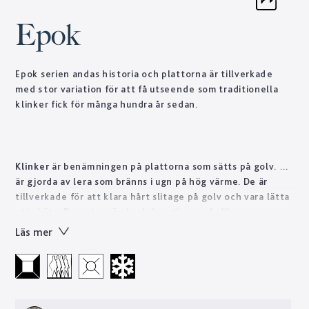
Epok
Epok serien andas historia och plattorna är tillverkade
med stor variation för att få utseende som traditionella
klinker fick för många hundra år sedan.
Klinker
är benämningen på plattorna som sätts på golv. De
är gjorda av lera som bränns i ugn på hög värme. De är
tillverkade för att klara hårt slitage på golv och vara lätta
att sköta. Dessutom är de dekorativa med olika
mönsterbilder av sten. Man kan sätta dem på såväl golv
Läs mer
som vägg.