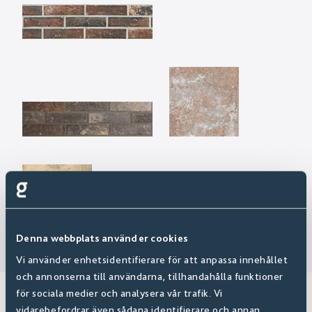
Denna webbplats använder cookies
Vi använder enhetsidentifierare för att anpassa innehållet
och annonserna till användarna, tillhandahålla funktioner
KAKEL & KLINKER
för sociala medier och analysera vår trafik. Vi
vidarebefordrar även sådana identifierare och annan