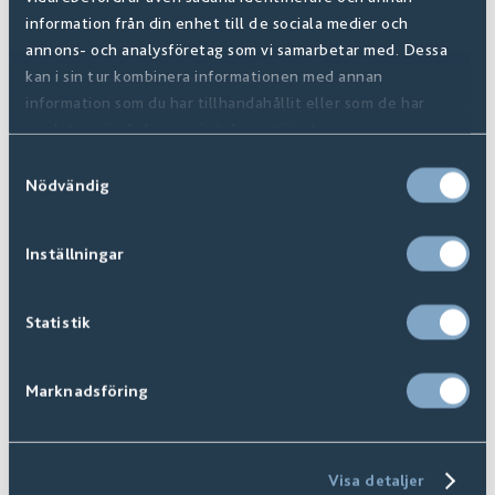
information från din enhet till de sociala medier och
Byta golv i huset, sätta kökskakel eller renovera
annons- och analysföretag som vi samarbetar med. Dessa
badrummet? Vi har kakel och klinker som passar till
kan i sin tur kombinera informationen med annan
information som du har tillhandahållit eller som de har
hela hemmet. Sortimentet är noga utvalt för den
samlat in när du har använt deras tjänster.
skandinaviska stilen och här hittar du inspiration med
Samtyckesval
inslag av betong, sten och klassisk marmor.
Nödvändig
Inställningar
Statistik
Marknadsföring
Visa detaljer