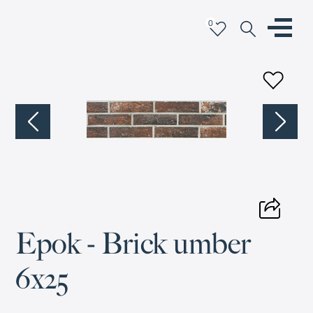
0
Epok - Brick umber
6x25