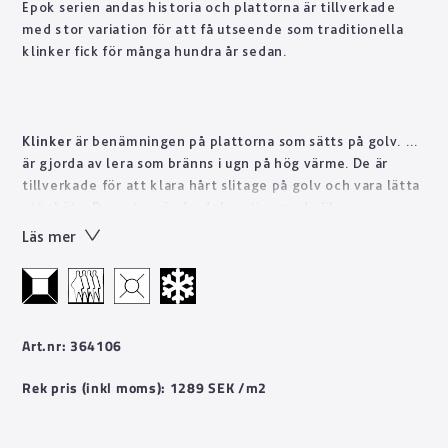
Epok serien andas historia och plattorna är tillverkade
med stor variation för att få utseende som traditionella
klinker fick för många hundra år sedan.
Klinker
är benämningen på plattorna som sätts på golv. De
är gjorda av lera som bränns i ugn på hög värme. De är
tillverkade för att klara hårt slitage på golv och vara lätta
att sköta. Dessutom är de dekorativa med olika
mönsterbilder av sten. Man kan sätta dem på såväl golv
Läs mer
som vägg.
Art.nr: 364106
Rek pris (inkl moms): 1289 SEK /m2