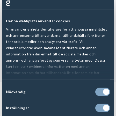
Denna webbplats använder cookies
Vi använder enhetsidentifierare för att anpassa innehållet
och annonserna till användarna, tillhandahålla funktioner
för sociala medier och analysera vår trafik. Vi
vidarebefordrar även sådana identifierare och annan
information från din enhet till de sociala medier och
annons- och analysföretag som vi samarbetar med. Dessa
kan i sin tur kombinera informationen med annan
information som du har tillhandahållit eller som de har
samlat in när du har använt deras tjänster.
Samtyckesval
KAKEL & KLINKER
Nödvändig
Byta golv i huset, sätta kökskakel eller renovera
Inställningar
badrummet? Vi har kakel och klinker som passar till