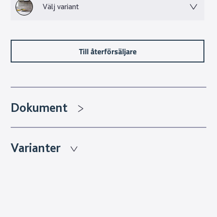
Välj variant
mönsterbilder än vad riktig sten kan erbjuda.
Granitkeramikens många fina egenskaper gör valet lätt för
dig som vill lyfta ditt hem med ett material som håller i
flera generationer.
Till återförsäljare
Dokument
Varianter