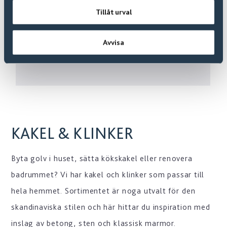
Gatsby Ash 30x60 såg
Tillåt urval
378501
Från:
931 SEK
/m2
Avvisa
KAKEL & KLINKER
Byta golv i huset, sätta kökskakel eller renovera
badrummet? Vi har kakel och klinker som passar till
hela hemmet. Sortimentet är noga utvalt för den
skandinaviska stilen och här hittar du inspiration med
inslag av betong, sten och klassisk marmor.