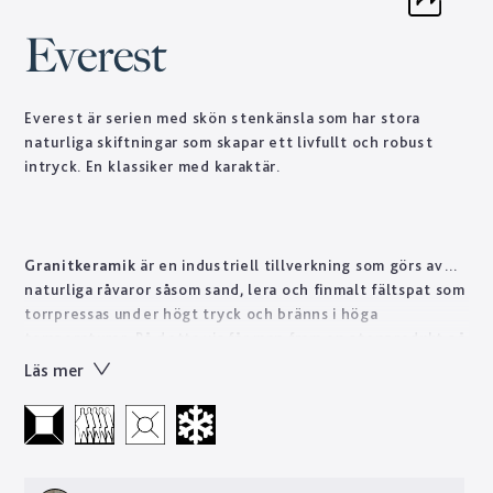
Everest
Everest är serien med skön stenkänsla som har stora
naturliga skiftningar som skapar ett livfullt och robust
intryck. En klassiker med karaktär.
Granitkeramik
är en industriell tillverkning som görs av
naturliga råvaror såsom sand, lera och finmalt fältspat som
torrpressas under högt tryck och bränns i höga
temperaturer. På detta vis får man fram en stenprodukt på
kort tid som skulle ta naturen tusentals år att forma.
Läs mer
Tekniskt sett är granitkeramik ett starkt material som är
lätt att sköta till skillnad från natursten som ofta kräver
regelbundet underhåll. Designen skapas genom en otrolig
kvalité på trycktekniken. Den erbjuder mönster med
oändliga variationer som gör att man kan få fram bättre