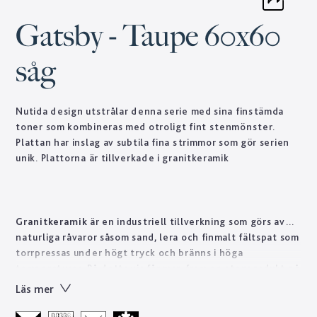
Gatsby - Taupe 60x60
såg
Nutida design utstrålar denna serie med sina finstämda
toner som kombineras med otroligt fint stenmönster.
Plattan har inslag av subtila fina strimmor som gör serien
unik. Plattorna är tillverkade i granitkeramik
Granitkeramik
är en industriell tillverkning som görs av
naturliga råvaror såsom sand, lera och finmalt fältspat som
torrpressas under högt tryck och bränns i höga
temperaturer. På detta vis får man fram en stenprodukt på
kort tid som skulle ta naturen tusentals år att forma.
Läs mer
Tekniskt sett är granitkeramik ett starkt material som är
lätt att sköta till skillnad från natursten som ofta kräver