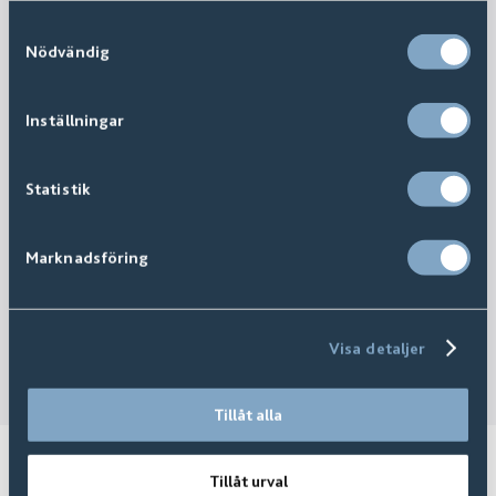
Samtyckesval
Nödvändig
Inställningar
Statistik
Marknadsföring
Visa detaljer
Tillåt alla
Relaterade produkter
Tillåt urval