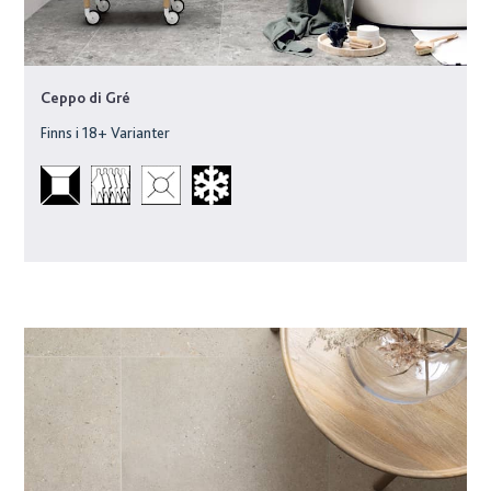
Ceppo di Gré
Finns i
18
+ Varianter