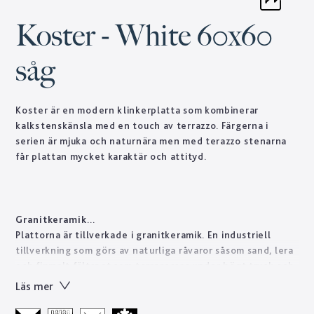
Koster - White 60x60
såg
Koster är en modern klinkerplatta som kombinerar
kalkstenskänsla med en touch av terrazzo. Färgerna i
serien är mjuka och naturnära men med terazzo stenarna
får plattan mycket karaktär och attityd.
Granitkeramik
Plattorna är tillverkade i granitkeramik. En industriell
tillverkning som görs av naturliga råvaror såsom sand, lera
och finmalt fältspat som torrpressas under högt tryck och
bränns i höga temperaturer. På detta vis får man fram en
Läs mer
stenprodukt på kort tid som skulle ta naturen tusentals år
att forma. Tekniskt sett är granitkeramik ett starkt