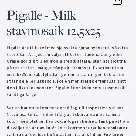
Pigalle - Milk
stavmosaik 12,5x25
Pigalle är ett kakel med självsäkra djupa nyanser i två olika
storlekar. Att just nu välja ett kakel i tonena Curry eller
Grape gör dig till en modig trendsättare, utan att tröttna
på resultatet i många många år framöver. Experimentera
med 6x25cm kakelplattan genom att antingen kakla den
stående eller liggande. För en mer grafisk effekfullt, sätt
den i fiskbensmönster. Pigalle finns även som stavmosaik i
samtliga färger.
Serien har en rekommenderad fog till respektive variant.
Stavmosaiken är redan infärgad i skarvarna med samma
kulör, men plattan kan också fogas i helhet. Tänk på att om
du väljer en annan kulör än rekommenderat kan resultatet
variera då fogdjupet på plattan inte är så djup. Fogfärgen