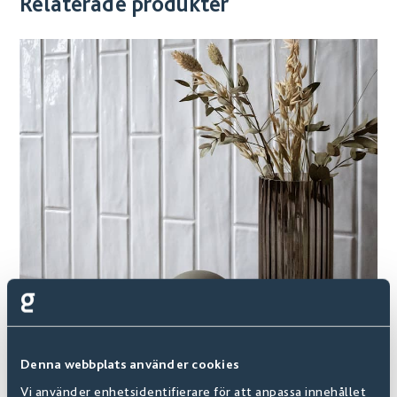
Relaterade produkter
Lilly
Denna webbplats använder cookies
Finns i
6
+ Varianter
Vi använder enhetsidentifierare för att anpassa innehållet