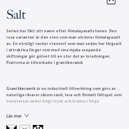
Salt
Serien har fått sitt namn efter Himalayasaltstenen. Den
rosa varianten är den sten som man utvinner Himalayasalt
av. En otroligt vacker stensort som man sedan har färgsatt
i attraktiva färger som med sina mjuka svepande
skiftningar gör golvet till en stor del av inredningen.
Plattorna är tillverkade i granitkeramik
Granitkeramik
är en industriell tillverkning som görs av
naturliga råvaror såsom sand, lera och finmalt fältspat som
torrpressas under högt tryck och bränns i höga
temperaturer. På detta vis får man fram en stenprodukt på
kort tid som skulle ta naturen tusentals år att forma.
Läs mer
Tekniskt sett är granitkeramik ett starkt material som är
lätt att sköta till skillnad från natursten som ofta kräver