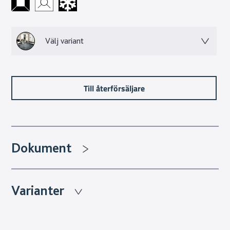
regelbundet underhåll. Designen skapas genom en otrolig
kvalité på trycktekniken. Den erbjuder mönster med
oändliga variationer som gör att man kan få fram bättre
Välj variant
mönsterbilder än vad riktig sten kan erbjuda.
Granitkeramikens många fina egenskaper gör valet lätt för
dig som vill lyfta ditt hem med ett material som håller i
flera generationer.
Till återförsäljare
Dokument
Varianter