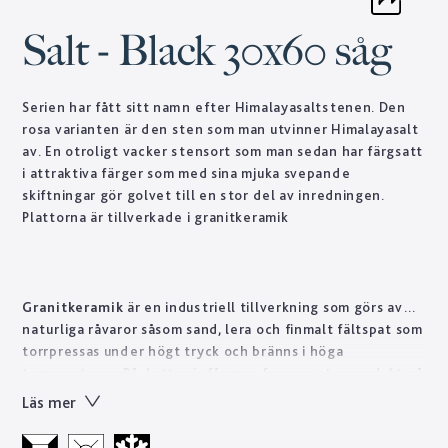
Salt - Black 30x60 såg
Serien har fått sitt namn efter Himalayasaltstenen. Den
rosa varianten är den sten som man utvinner Himalayasalt
av. En otroligt vacker stensort som man sedan har färgsatt
i attraktiva färger som med sina mjuka svepande
skiftningar gör golvet till en stor del av inredningen.
Plattorna är tillverkade i granitkeramik
Granitkeramik
är en industriell tillverkning som görs av
naturliga råvaror såsom sand, lera och finmalt fältspat som
torrpressas under högt tryck och bränns i höga
temperaturer. På detta vis får man fram en stenprodukt på
kort tid som skulle ta naturen tusentals år att forma.
Läs mer
Tekniskt sett är granitkeramik ett starkt material som är
lätt att sköta till skillnad från natursten som ofta kräver