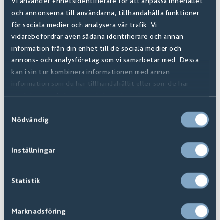
Vi använder enhetsidentifierare för att anpassa innehållet
och annonserna till användarna, tillhandahålla funktioner
för sociala medier och analysera vår trafik. Vi
vidarebefordrar även sådana identifierare och annan
Pigalle
information från din enhet till de sociala medier och
annons- och analysföretag som vi samarbetar med. Dessa
Finns i
12
+ Varianter
kan i sin tur kombinera informationen med annan
information som du har tillhandahållit eller som de har
samlat in när du har använt deras tjänster.
Samtyckesval
Nödvändig
Inställningar
Statistik
Marknadsföring