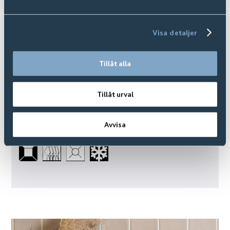
Visa detaljer
Tillåt alla
Tillåt urval
Arktis
Avvisa
Finns i
10
+ Varianter