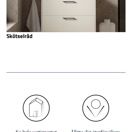
Skötselråd
Se hela sortimentet
Hitta din återförsäljare