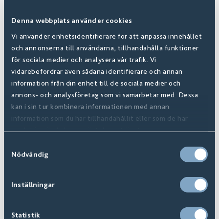
Denna webbplats använder cookies
Vi använder enhetsidentifierare för att anpassa innehållet
och annonserna till användarna, tillhandahålla funktioner
för sociala medier och analysera vår trafik. Vi
vidarebefordrar även sådana identifierare och annan
information från din enhet till de sociala medier och
annons- och analysföretag som vi samarbetar med. Dessa
kan i sin tur kombinera informationen med annan
Heritage
information som du har tillhandahållit eller som de har
samlat in när du har använt deras tjänster.
Finns i
16
+ Varianter
Samtyckesval
Nödvändig
Inställningar
Statistik