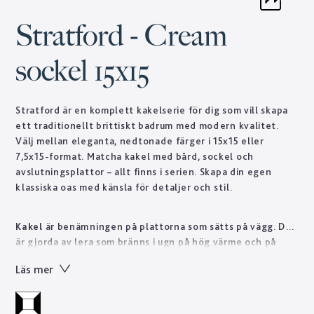
Stratford - Cream
sockel 15x15
Stratford är en komplett kakelserie för dig som vill skapa
ett traditionellt brittiskt badrum med modern kvalitet.
Välj mellan eleganta, nedtonade färger i 15x15 eller
7,5x15-format. Matcha kakel med bård, sockel och
avslutningsplattor – allt finns i serien. Skapa din egen
klassiska oas med känsla för detaljer och stil.
Kakel
är benämningen på plattorna som sätts på vägg. De
är gjorda av lera som bränns i ugn på hög värme och på
ovansidan har de en glasyr för en dekorativ och lättskött
Läs mer
yta.