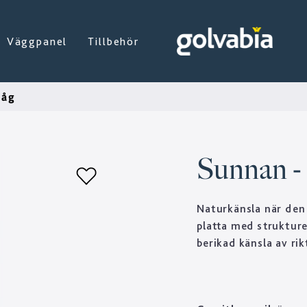
Väggpanel
Tillbehör
såg
Sunnan -
Naturkänsla när den
platta med strukture
berikad känsla av rik