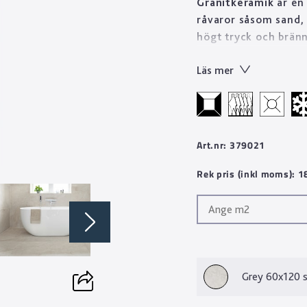
Granitkeramik
är en 
råvaror såsom sand, 
högt tryck och bränn
stenprodukt på kort 
Läs mer
Tekniskt sett är gran
till skillnad från n
Designen skapas geno
mönster med oändlig
mönsterbilder än va
Art.nr: 379021
fina egenskaper gör v
Rek pris (inkl moms): 
material som håller i
Grey 60x120 