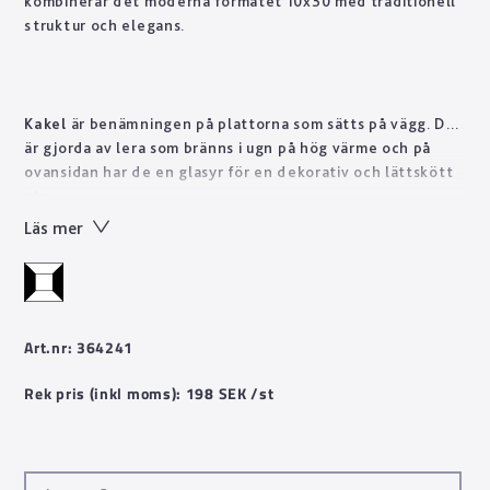
kombinerar det moderna formatet 10x30 med traditionell
struktur och elegans.
Kakel
är benämningen på plattorna som sätts på vägg. De
är gjorda av lera som bränns i ugn på hög värme och på
ovansidan har de en glasyr för en dekorativ och lättskött
yta.
Läs mer
Art.nr: 364241
Rek pris (inkl moms): 198 SEK /st