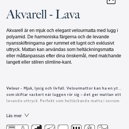
Akvarell - Lava
Akvarell är en mjuk och elegant velourmatta med lugg i
polyamid. De harmoniska färgerna och de levande
nyansskiftningarna ger rummet ett lugnt och exklusivt
uttryck. Mattan kan användas som heltäckningsmatta
eller måttanpassas efter dina önskemål, med matchande
langett eller stilren slimline-kant.
Velour
- Mjuk, lyxig och livfull. Velourmattor kan ha en yta
som skiftar vackert när luggen rör sig – det ger mattan ett
levande uttryck. Perfekt som heltäckande matta i sovrum
och vardagsrum eller måttanpassad under exempelvis
soffan. Golvabia har ett stort utbud av velourmattor i olika
Läs mer
tjocklekar och kvalitéer anpassade för att mattan ska vara
hållbar i även offentliga miljöer som hotellrum, butik och