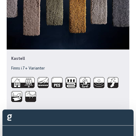
Kastell
Finns i
7
+ Varianter