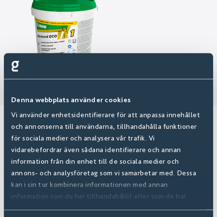
Denna webbplats använder cookies
Vi använder enhetsidentifierare för att anpassa innehållet
TEXTILGOLV
och annonserna till användarna, tillhandahålla funktioner
för sociala medier och analysera vår trafik. Vi
Mjuka golv i form av en heltäckningsmatta eller en
vidarebefordrar även sådana identifierare och annan
information från din enhet till de sociala medier och
matta i valfria mått med kantning. Mattor i olika
annons- och analysföretag som vi samarbetar med. Dessa
kvalitéer och stilar som ull, sisal och mjuk velour
kan i sin tur kombinera informationen med annan
värmer ditt golv i hela hemmet. Upptäck hela vårt
information som du har tillhandahållit eller som de har
samlat in när du har använt deras tjänster.
sortiment av textilgolv.