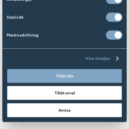
FAQ | Vanliga Frågor
Statistik
Marknadsföring
Visa detaljer
Tillåt alla
Tillåt urval
Avvisa
Yta, Sortering och Mönster