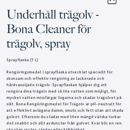
Underhåll trägolv -
Bona Cleaner för
trägolv, spray
Sprayflaska (1 L)
Rengöringsmedel i sprayflaska utvecklat speciellt för
skonsam och effektiv rengöring av lackerade och
hårdvaxoljade trägolv. Sprayflaskan hjälper dig att
rengöra dina trägolv med så lite vatten som möjligt, för
mycket vatten missfärgar fogarna och skadar trägolvet på
sikt. Bona Rengöringsmedel för Trägolv är pH-neutralt för
att effektivt avlägsna damm, smuts och fett utan att skada
golvet. Eftersom du städar med liten mängd vätska torkar
det snabbt och allt avdunstar från golvet. Kvar blir en ren
yta utan rester, ränder eller klibbighet.