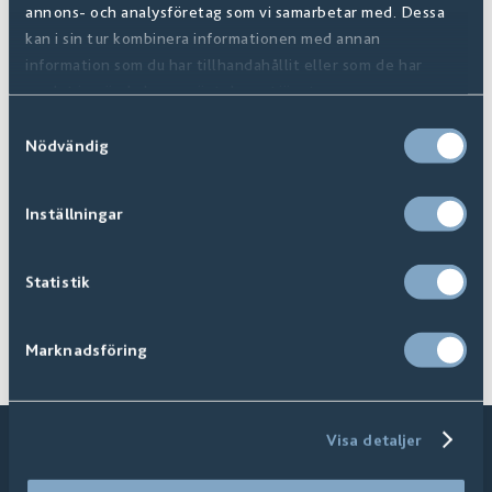
annons- och analysföretag som vi samarbetar med. Dessa
kan i sin tur kombinera informationen med annan
information som du har tillhandahållit eller som de har
samlat in när du har använt deras tjänster.
Samtyckesval
Nödvändig
Inställningar
Kontakta oss
Hitta återförsäljare
Statistik
Ta mig dit
Sök nu
Marknadsföring
Visa detaljer