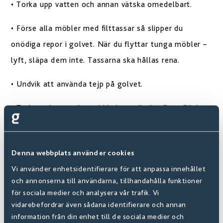
• Torka upp vatten och annan vätska omedelbart.
• Förse alla möbler med filttassar så slipper du
onödiga repor i golvet. När du flyttar tunga möbler –
lyft, släpa dem inte. Tassarna ska hållas rena.
• Undvik att använda tejp på golvet.
• Torka golven endast vid behov, när det finns fläckar
eller är smutsigt. Använd endast milda
rengöringsmedel, vi rekommenderar Bonas produkter.
Denna webbplats använder cookies
Så lite vatten som möjligt är den gyllene regeln.
Vi använder enhetsidentifierare för att anpassa innehållet
och annonserna till användarna, tillhandahålla funktioner
för sociala medier och analysera vår trafik. Vi
Laddar ner:
Skötselråd Maxwear
vidarebefordrar även sådana identifierare och annan
information från din enhet till de sociala medier och