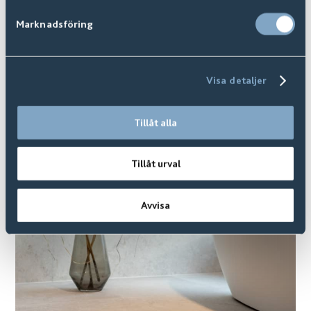
Marknadsföring
Koster
Finns i
20
+ Varianter
Visa detaljer
Tillåt alla
Tillåt urval
Avvisa