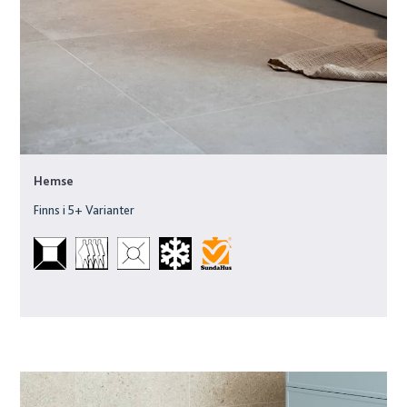
Hemse
Finns i
5
+ Varianter