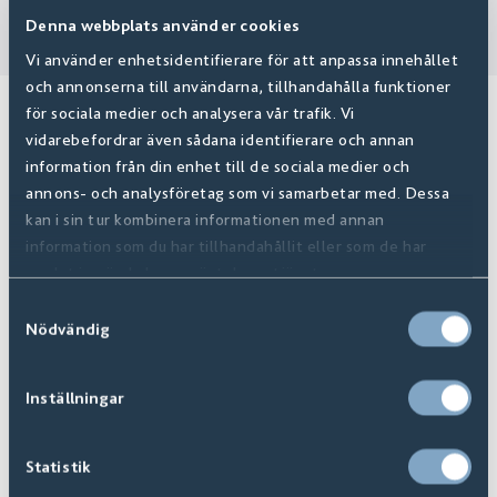
Denna webbplats använder cookies
Vi använder enhetsidentifierare för att anpassa innehållet
och annonserna till användarna, tillhandahålla funktioner
för sociala medier och analysera vår trafik. Vi
Relaterade produkter
vidarebefordrar även sådana identifierare och annan
information från din enhet till de sociala medier och
annons- och analysföretag som vi samarbetar med. Dessa
kan i sin tur kombinera informationen med annan
information som du har tillhandahållit eller som de har
samlat in när du har använt deras tjänster.
Samtyckesval
Nödvändig
Inställningar
Statistik