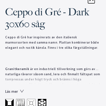
Ceppo di Gré - Dark
30x60 såg
Ceppo di Gré har inspirerats av den italiensk
marmorsorten med samma namn. Plattan kombinerar både
elegant och rustik känsla. Finns i tre olika färgställningar.
Granitkeramik
är en industriell tillverkning som görs av
naturliga råvaror såsom sand, lera och finmalt fältspat som
torrpressas under högt tryck och bränns i höga
temperaturer. På detta vis får man fram en stenprodukt på
kort tid som skulle ta naturen tusentals år att forma.
Läs mer
Tekniskt sett är granitkeramik ett starkt material som är
lätt att sköta till skillnad från natursten som ofta kräver
regelbundet underhåll. Designen skapas genom en otrolig