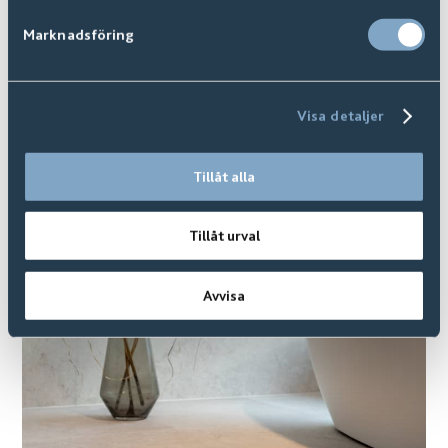
Marknadsföring
Koster
Finns i
20
+ Varianter
Visa detaljer
Tillåt alla
Tillåt urval
Avvisa