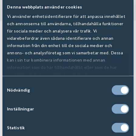
Denna webbplats använder cookies
Vi använder enhetsidentifierare för att anpassa innehållet
och annonserna till användarna, tillhandahålla funktioner
för sociala medier och analysera vår trafik. Vi
Relaterade produkter
vidarebefordrar även sådana identifierare och annan
information från din enhet till de sociala medier och
annons- och analysföretag som vi samarbetar med. Dessa
kan i sin tur kombinera informationen med annan
information som du har tillhandahållit eller som de har
samlat in när du har använt deras tjänster.
Samtyckesval
Nödvändig
Inställningar
Statistik