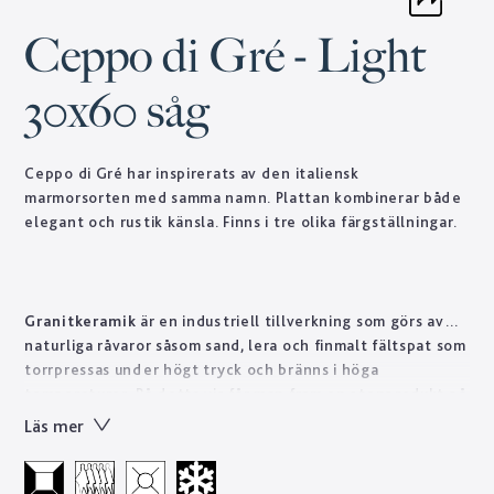
Ceppo di Gré - Light
30x60 såg
Ceppo di Gré har inspirerats av den italiensk
marmorsorten med samma namn. Plattan kombinerar både
elegant och rustik känsla. Finns i tre olika färgställningar.
Granitkeramik
är en industriell tillverkning som görs av
naturliga råvaror såsom sand, lera och finmalt fältspat som
torrpressas under högt tryck och bränns i höga
temperaturer. På detta vis får man fram en stenprodukt på
kort tid som skulle ta naturen tusentals år att forma.
Läs mer
Tekniskt sett är granitkeramik ett starkt material som är
lätt att sköta till skillnad från natursten som ofta kräver
regelbundet underhåll. Designen skapas genom en otrolig