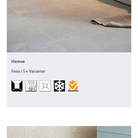
Hemse
Finns i
5
+ Varianter