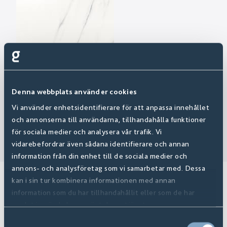
Denna webbplats använder cookies
Vi använder enhetsidentifierare för att anpassa innehållet
och annonserna till användarna, tillhandahålla funktioner
för sociala medier och analysera vår trafik. Vi
vidarebefordrar även sådana identifierare och annan
information från din enhet till de sociala medier och
annons- och analysföretag som vi samarbetar med. Dessa
kan i sin tur kombinera informationen med annan
Relaterade produkter
information som du har tillhandahållit eller som de har
samlat in när du har använt deras tjänster.
Samtyckesval