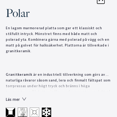
Polar
En lagom marmorerad platta som ger ett klassiskt och
stilfullt intryck. Mönstret finns med både matt och
polerad yta. Kombinera gärna med polerad på vägg och en
matt på golvet för halksäkerhet. Plattorna är tillverkade i
granitkeramik.
Granitkeramik
är en industriell tillverkning som görs av
naturliga råvaror såsom sand, lera och finmalt fältspat som
torrpressas under högt tryck och bränns i höga
temperaturer. På detta vis får man fram en stenprodukt på
kort tid som skulle ta naturen tusentals år att forma.
Läs mer
Tekniskt sett är granitkeramik ett starkt material som är
lätt att sköta till skillnad från natursten som ofta kräver
regelbundet underhåll. Designen skapas genom en otrolig