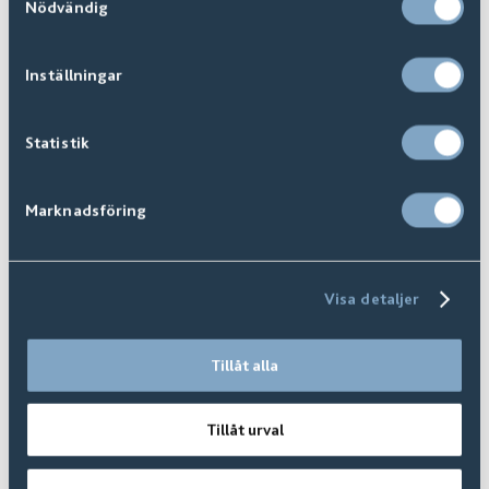
Nödvändig
Inställningar
Statistik
Marknadsföring
Visa detaljer
Canova Arabescato 60x60 såg
369411
Tillåt alla
Från:
1022 SEK
/m2
Tillåt urval