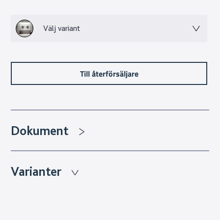
kvalité på trycktekniken. Den erbjuder mönster med
oändliga variationer som gör att man kan få fram bättre
Välj variant
mönsterbilder än vad riktig sten kan erbjuda.
Granitkeramikens många fina egenskaper gör valet lätt för
dig som vill lyfta ditt hem med ett material som håller i
flera generationer.
Till återförsäljare
Dokument
Varianter