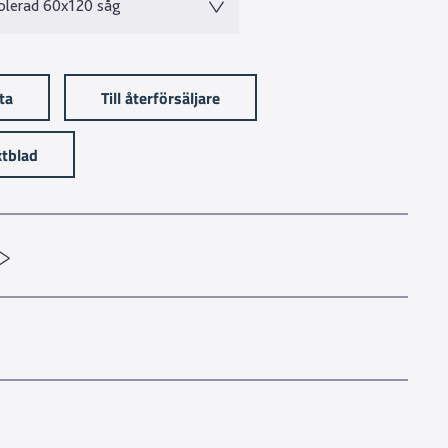
olerad 60x120 såg
sta
Till återförsäljare
tblad