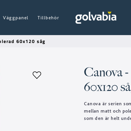
Väggpanel
Tillbehör
olerad 60x120 såg
Canova -
60x120 s
Canova är serien som
mellan matt och pole
som den är helt unde