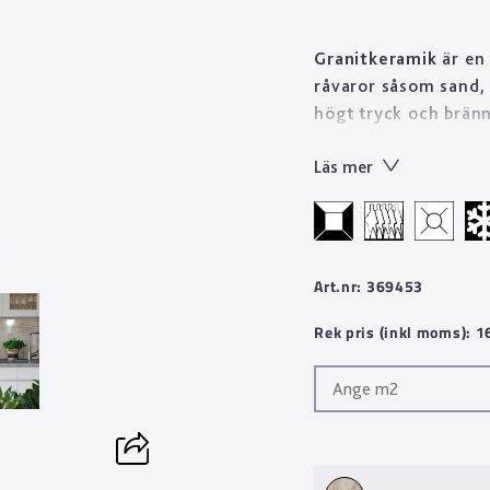
Granitkeramik
är en 
råvaror såsom sand, 
högt tryck och bränn
stenprodukt på kort 
Läs mer
Tekniskt sett är gran
till skillnad från n
Designen skapas geno
mönster med oändlig
mönsterbilder än va
Art.nr: 369453
fina egenskaper gör v
Rek pris (inkl moms): 
material som håller i