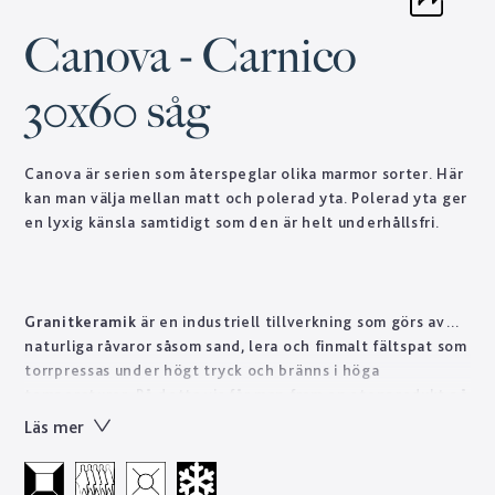
Canova - Carnico
30x60 såg
Canova är serien som återspeglar olika marmor sorter. Här
kan man välja mellan matt och polerad yta. Polerad yta ger
en lyxig känsla samtidigt som den är helt underhållsfri.
Granitkeramik
är en industriell tillverkning som görs av
naturliga råvaror såsom sand, lera och finmalt fältspat som
torrpressas under högt tryck och bränns i höga
temperaturer. På detta vis får man fram en stenprodukt på
kort tid som skulle ta naturen tusentals år att forma.
Läs mer
Tekniskt sett är granitkeramik ett starkt material som är
lätt att sköta till skillnad från natursten som ofta kräver
regelbundet underhåll. Designen skapas genom en otrolig