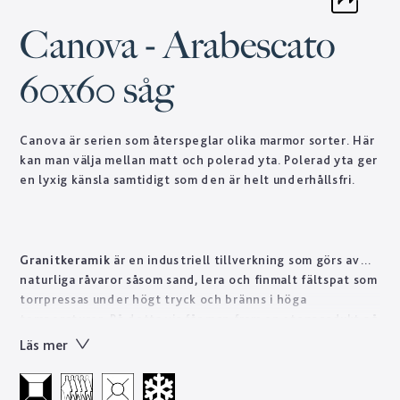
Canova - Arabescato
60x60 såg
Canova är serien som återspeglar olika marmor sorter. Här
kan man välja mellan matt och polerad yta. Polerad yta ger
en lyxig känsla samtidigt som den är helt underhållsfri.
Granitkeramik
är en industriell tillverkning som görs av
naturliga råvaror såsom sand, lera och finmalt fältspat som
torrpressas under högt tryck och bränns i höga
temperaturer. På detta vis får man fram en stenprodukt på
kort tid som skulle ta naturen tusentals år att forma.
Läs mer
Tekniskt sett är granitkeramik ett starkt material som är
lätt att sköta till skillnad från natursten som ofta kräver
regelbundet underhåll. Designen skapas genom en otrolig