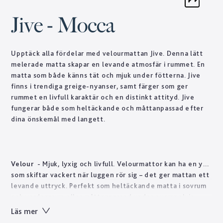
Jive - Mocca
Upptäck alla fördelar med velourmattan Jive. Denna lätt
melerade matta skapar en levande atmosfär i rummet. En
matta som både känns tät och mjuk under fötterna. Jive
finns i trendiga greige-nyanser, samt färger som ger
rummet en livfull karaktär och en distinkt attityd. Jive
fungerar både som heltäckande och måttanpassad efter
dina önskemål med langett.
Velour
- Mjuk, lyxig och livfull. Velourmattor kan ha en yta
som skiftar vackert när luggen rör sig – det ger mattan ett
levande uttryck. Perfekt som heltäckande matta i sovrum
och vardagsrum eller måttanpassad under exempelvis
soffan. Golvabia har ett stort utbud av velourmattor i olika
Läs mer
tjocklekar och kvalitéer anpassade för att mattan ska vara