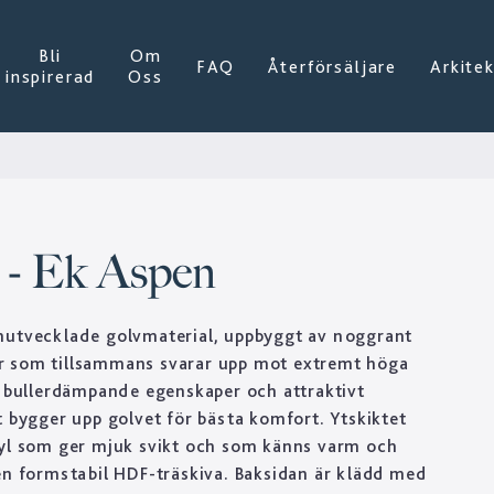
Bli
Om
FAQ
Återförsäljare
Arkite
inspirerad
Oss
- Ek Aspen
nutvecklade golvmaterial, uppbyggt av noggrant
 som tillsammans svarar upp mot extremt höga
, bullerdämpande egenskaper och attraktivt
t bygger upp golvet för bästa komfort. Ytskiktet
nyl som ger mjuk svikt och som känns varm och
en formstabil HDF-träskiva. Baksidan är klädd med