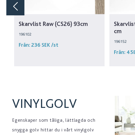
Skarvlist Raw (CS26) 93cm
Skarvli
cm
196102
196152
Från:
236 SEK
/st
Från:
45
VINYLGOLV
Egenskaper som tåliga, lättlagda och
snygga golv hittar du i vårt vinylgolv