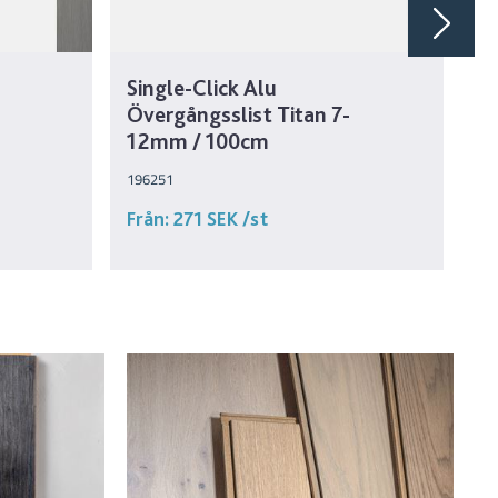
Single-Click Alu
Si
Övergångsslist Titan 7-
Öv
12mm / 100cm
1
196251
19
Från:
271 SEK
/st
Fr