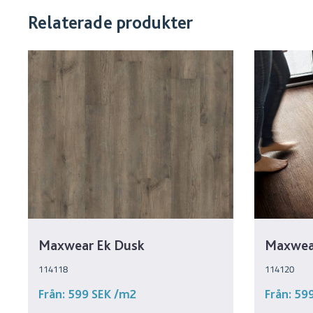
Relaterade produkter
Maxwear Ek Dusk
Maxwear
114118
114120
Från:
599 SEK
/m2
Från:
59