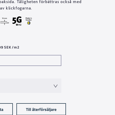
baksida. Tåligheten förbättras också med
av klickfogarna.
599 SEK /m2
sta
Till återförsäljare