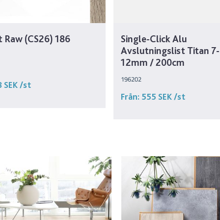
st Raw (CS26) 186
Single-Click Alu
Avslutningslist Titan 7-
12mm / 200cm
196202
8 SEK
/st
Från:
555 SEK
/st