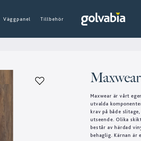
Väggpanel
Tillbehör
Maxwear 
Maxwear är vårt ege
utvalda komponenter
krav på både slitage
utseende. Olika skik
består av härdad vi
behaglig. Kärnan är 