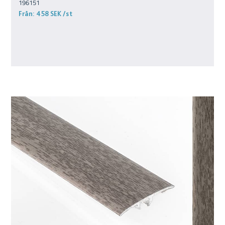
196151
Från:
458 SEK
/st