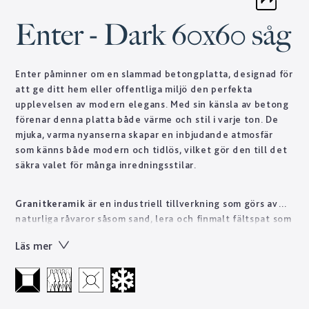
Enter - Dark 60x60 såg
Enter påminner om en slammad betongplatta, designad för
att ge ditt hem eller offentliga miljö den perfekta
upplevelsen av modern elegans. Med sin känsla av betong
förenar denna platta både värme och stil i varje ton. De
mjuka, varma nyanserna skapar en inbjudande atmosfär
som känns både modern och tidlös, vilket gör den till det
säkra valet för många inredningsstilar.
Granitkeramik
är en industriell tillverkning som görs av
naturliga råvaror såsom sand, lera och finmalt fältspat som
torrpressas under högt tryck och bränns i höga
Läs mer
temperaturer. På detta vis får man fram en stenprodukt på
kort tid som skulle ta naturen tusentals år att forma.
Tekniskt sett är granitkeramik ett starkt material som är
lätt att sköta till skillnad från natursten som ofta kräver