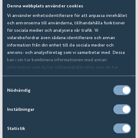
Denna webbplats använder cookies
Vi använder enhetsidentifierare för att anpassa innehållet
och annonserna till användarna, tillhandahålla funktioner
för sociala medier och analysera vår trafik. Vi
vidarebefordrar även sådana identifierare och annan
information från din enhet till de sociala medier och
annons- och analysföretag som vi samarbetar med. Dessa
Monti
kan i sin tur kombinera informationen med annan
information som du har tillhandahållit eller som de har
Finns i
12
+ Varianter
samlat in när du har använt deras tjänster.
Samtyckesval
Nödvändig
Inställningar
Statistik