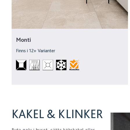
Monti
Finns i
12
+ Varianter
KAKEL & KLINKER
Byta golv i huset, sätta kökskakel eller