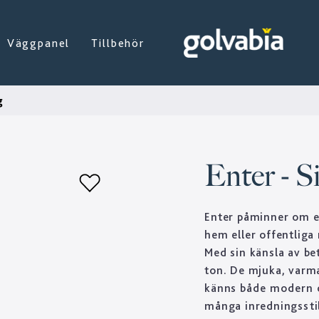
Väggpanel
Tillbehör
g
Enter - Si
Enter påminner om e
hem eller offentliga
Med sin känsla av be
ton. De mjuka, varm
känns både modern och
många inredningsstil