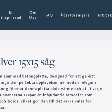
Bli
Om
FAQ
Återförsäljare
Arkite
inspirerad
Oss
lver 15x15 såg
n slammad betongplatta, designad för att ge ditt
 miljö den perfekta upplevelsen av modern elegans.
tong förenar denna platta både värme och stil i varje
a nyanserna skapar en inbjudande atmosfär som
 tidlös, vilket gör den till det säkra valet för
ar.