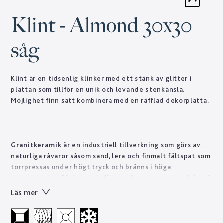
Klint - Almond 30x30
såg
Klint är en tidsenlig klinker med ett stänk av glitter i
plattan som tillför en unik och levande stenkänsla.
Möjlighet finn satt kombinera med en räfflad dekorplatta.
Granitkeramik
är en industriell tillverkning som görs av
naturliga råvaror såsom sand, lera och finmalt fältspat som
torrpressas under högt tryck och bränns i höga
temperaturer. På detta vis får man fram en stenprodukt på
kort tid som skulle ta naturen tusentals år att forma.
Läs mer
Tekniskt sett är granitkeramik ett starkt material som är
lätt att sköta till skillnad från natursten som ofta kräver
regelbundet underhåll. Designen skapas genom en otrolig