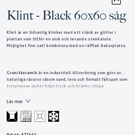
Klint - Black 60x60 såg
Klint är en tidsenlig klinker med ett stänk av glitter i
plattan som tillför en unik och levande stenkänsla.
Möjlighet finn satt kombinera med en räfflad dekorplatta.
Granitkeramik
är en industriell tillverkning som görs av
naturliga råvaror såsom sand, lera och finmalt fältspat som
torrpressas under högt tryck och bränns i höga
temperaturer. På detta vis får man fram en stenprodukt på
kort tid som skulle ta naturen tusentals år att forma.
Läs mer
Tekniskt sett är granitkeramik ett starkt material som är
lätt att sköta till skillnad från natursten som ofta kräver
regelbundet underhåll. Designen skapas genom en otrolig
kvalité på trycktekniken. Den erbjuder mönster med
oändliga variationer som gör att man kan få fram bättre
Art.nr: 377441