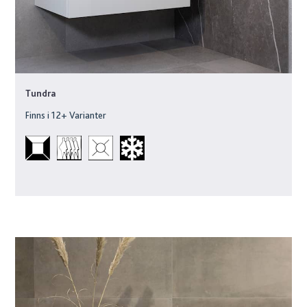
Tundra
Finns i
12
+ Varianter