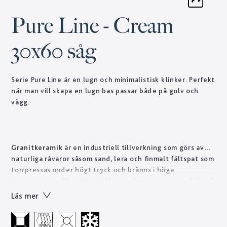
Pure Line - Cream
30x60 såg
Serie Pure Line är en lugn och minimalistisk klinker. Perfekt
när man vill skapa en lugn bas passar både på golv och
vägg.
Granitkeramik
är en industriell tillverkning som görs av
naturliga råvaror såsom sand, lera och finmalt fältspat som
torrpressas under högt tryck och bränns i höga
temperaturer. På detta vis får man fram en stenprodukt på
kort tid som skulle ta naturen tusentals år att forma.
Läs mer
Tekniskt sett är granitkeramik ett starkt material som är
lätt att sköta till skillnad från natursten som ofta kräver
regelbundet underhåll. Designen skapas genom en otrolig