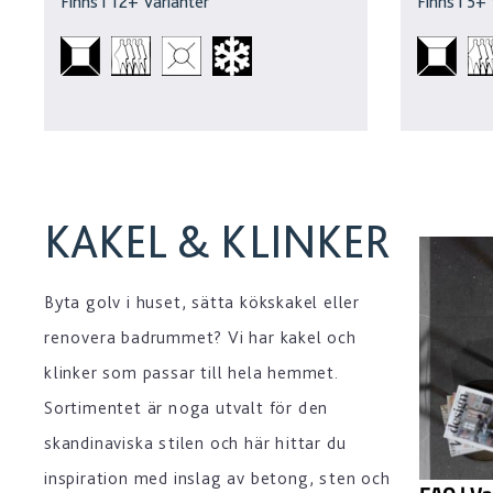
Finns i
12
+ Varianter
Finns i
5
+ 
KAKEL & KLINKER
Byta golv i huset, sätta kökskakel eller
renovera badrummet? Vi har kakel och
klinker som passar till hela hemmet.
Sortimentet är noga utvalt för den
skandinaviska stilen och här hittar du
inspiration med inslag av betong, sten och