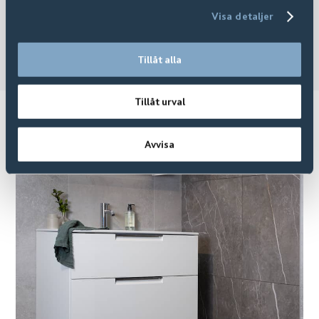
Visa detaljer
Tillåt alla
Tillåt urval
Relaterade produkter
Avvisa