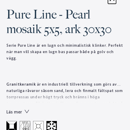
Pure Line - Pearl
mosaik 5x5, ark 30x30
Serie Pure Line är en lugn och minimalistisk klinker. Perfekt
när man vill skapa en lugn bas passar både på golv och
vägg.
Granitkeramik
är en industriell tillverkning som görs av
naturliga råvaror såsom sand, lera och finmalt fältspat som
torrpressas under högt tryck och bränns i höga
temperaturer. På detta vis får man fram en stenprodukt på
kort tid som skulle ta naturen tusentals år att forma.
Läs mer
Tekniskt sett är granitkeramik ett starkt material som är
lätt att sköta till skillnad från natursten som ofta kräver
regelbundet underhåll. Designen skapas genom en otrolig