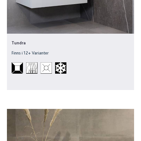
Tundra
Finns i
12
+ Varianter