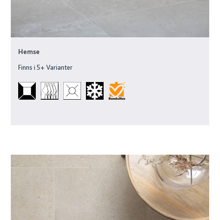
Hemse
Finns i
5
+ Varianter