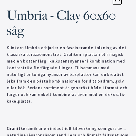
Umbria - Clay 60x60
såg
Klinkern Umbria erbjuder en fascinerande tolkning av det
klassiska terazzomönstret. Grafiken i plattan blir magisk
med en bottenfärg i kalkstensnyanser i kombination med
kontrastrika flerfärgade flingor. Tillsammans med
naturligt entoniga nyanser av basplattor kan du kreativt
leka fram den bästa kombinationen för ditt badrum, golv
eller kök. Seriens sortiment är generöst både i format och
färger och kan enkelt kombineras även med en dekorativ
kakelplatta.
Granitkeramik
är en industriell tillverkning som görs av
naturliga råvaror såsom sand, lera och finmalt fältspat som